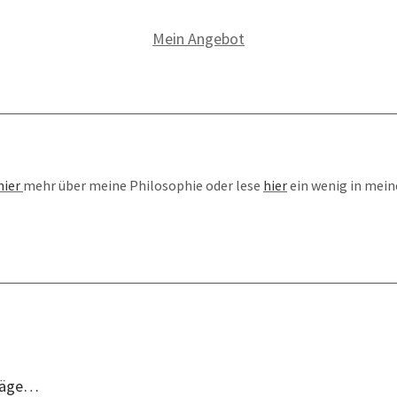
Mein Angebot
hier
mehr über meine Philosophie oder lese
hie
r
ein wenig in mei
räge…