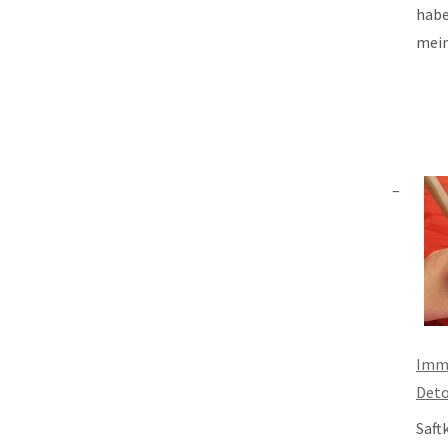
habe
mei
Imme
Det
Saft