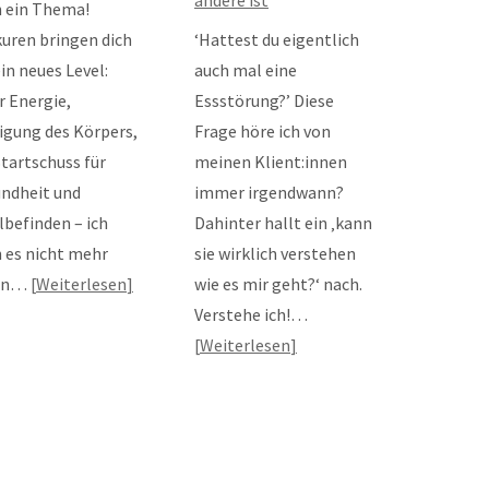
 ein Thema!
kuren bringen dich
‘Hattest du eigentlich
ein neues Level:
auch mal eine
 Energie,
Essstörung?’ Diese
igung des Körpers,
Frage höre ich von
Startschuss für
meinen Klient:innen
ndheit und
immer irgendwann?
befinden – ich
Dahinter hallt ein ‚kann
 es nicht mehr
sie wirklich verstehen
en…
Weiterlesen
wie es mir geht?‘ nach.
Verstehe ich!…
Weiterlesen