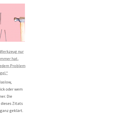
 Werkzeug nur
ammer hat,
 jedem Problem
gel.“
Maslow,
ick oder wem
er. Die
 dieses Zitats
 ganz geklärt.