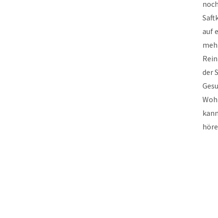
noch
Saft
auf 
mehr
Rein
der 
Gesu
Wohl
kann
hör