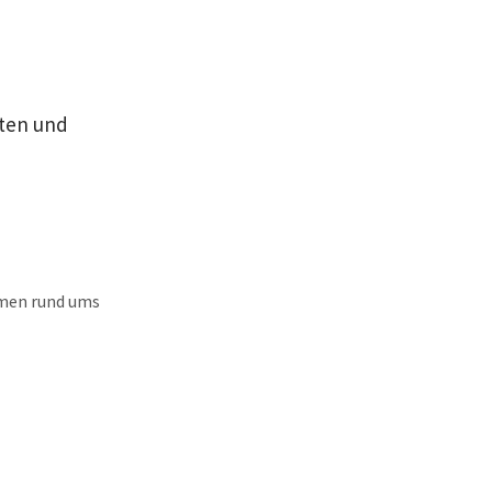
lten und
emen rund ums