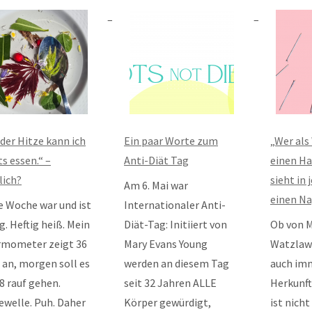
 der Hitze kann ich
Ein paar Worte zum
„Wer als
ts essen.“ –
Anti-Diät Tag
einen H
lich?
sieht in
Am 6. Mai war
einen Na
e Woche war und ist
Internationaler Anti-
ig. Heftig heiß. Mein
Diät-Tag: Initiiert von
Ob von 
mometer zeigt 36
Mary Evans Young
Watzlaw
 an, morgen soll es
werden an diesem Tag
auch imm
38 rauf gehen.
seit 32 Jahren ALLE
Herkunft
ewelle. Puh. Daher
Körper gewürdigt,
ist nicht