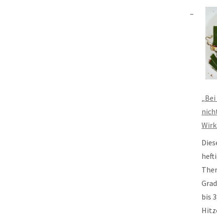
„Bei
nich
Wirk
Dies
heft
Ther
Grad
bis 
Hitz