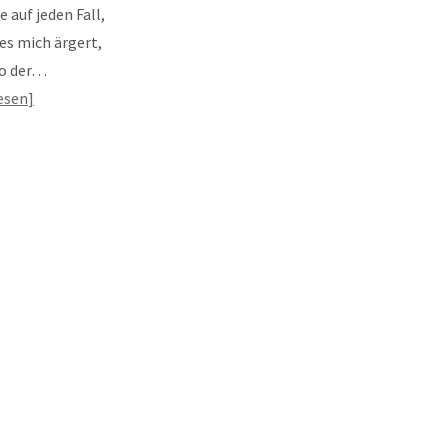
 auf jeden Fall,
 es mich ärgert,
so der…
esen