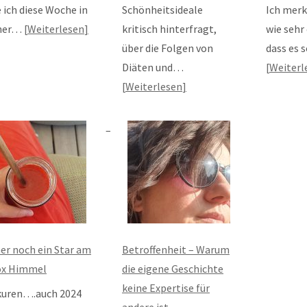
 ich diese Woche in
Schönheitsideale
Ich merke
ner…
Weiterlesen
kritisch hinterfragt,
wie sehr
über die Folgen von
dass es 
Diäten und…
Weiterl
Weiterlesen
r noch ein Star am
Betroffenheit – Warum
ox Himmel
die eigene Geschichte
keine Expertise für
kuren….auch 2024
andere ist